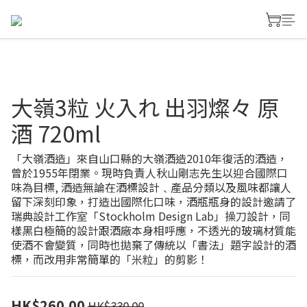
大嶺3粒 火入れ 出羽燦々 原
酒 720ml
「大嶺酒造」來自山口縣的大嶺酒造2010年復活的酒造，
曾於1955年閉業。現時負責人秋山剛志先生以迎合國際口
味為目標, 酒造無論在酒標設計﹑產品分類以及風味都讓人
留下深刻印象，打造出國際化口味，酒瓶瓶身的設計邀請了
瑞典設計工作室「Stockholm Design Lab」操刀設計，同
樣黑白極簡的設計跟酒廠本身相呼應，不透光的玻璃材質能
使酒不會變質，同時也拋棄了傳統以「書法」題字設計的酒
標，而改用非常簡單的「米粒」的剪影！
HK$260.00
HK$330.00