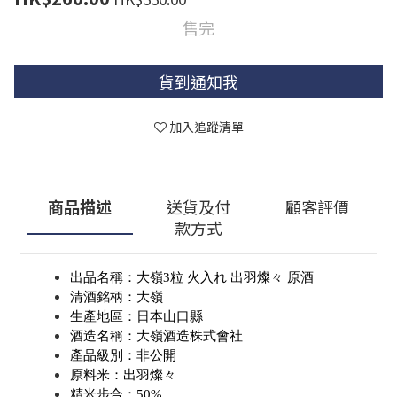
售完
貨到通知我
加入追蹤清單
商品描述
送貨及付
顧客評價
款方式
出品名稱：大嶺3粒 火入れ 出羽燦々 原酒
清酒銘柄：大嶺
生產地區：日本山口縣
酒造名稱：大嶺酒造株式會社
產品級別：非公開
原料米：出羽燦々
精米步合：50%