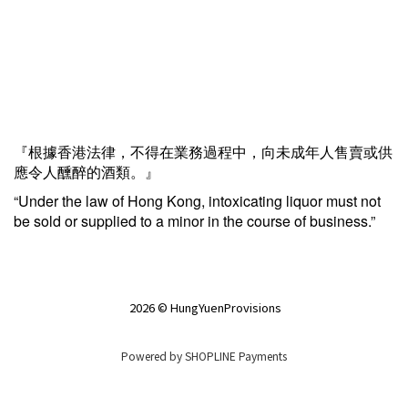
『根據香港法律，不得在業務過程中，向未成年人售賣或供
應令人醺醉的酒類。』
“Under the law of Hong Kong, intoxicating liquor must not
be sold or supplied to a minor in the course of business.”
2026 © HungYuenProvisions
Powered by
SHOPLINE Payments