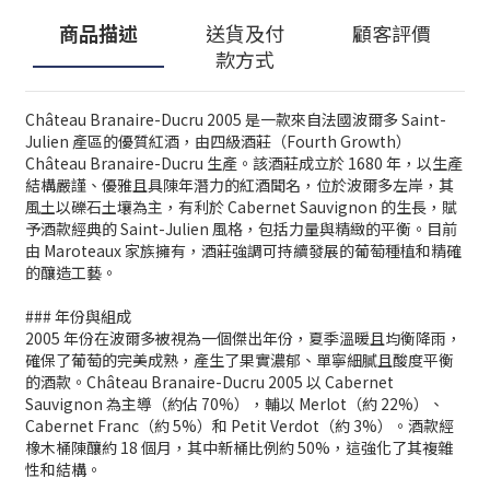
商品描述
送貨及付
顧客評價
款方式
Château Branaire-Ducru 2005 是一款來自法國波爾多 Saint-
Julien 產區的優質紅酒，由四級酒莊（Fourth Growth）
Château Branaire-Ducru 生產。該酒莊成立於 1680 年，以生產
結構嚴謹、優雅且具陳年潛力的紅酒聞名，位於波爾多左岸，其
風土以礫石土壤為主，有利於 Cabernet Sauvignon 的生長，賦
予酒款經典的 Saint-Julien 風格，包括力量與精緻的平衡。目前
由 Maroteaux 家族擁有，酒莊強調可持續發展的葡萄種植和精確
的釀造工藝。
### 年份與組成
2005 年份在波爾多被視為一個傑出年份，夏季溫暖且均衡降雨，
確保了葡萄的完美成熟，產生了果實濃郁、單寧細膩且酸度平衡
的酒款。Château Branaire-Ducru 2005 以 Cabernet
Sauvignon 為主導（約佔 70%），輔以 Merlot（約 22%）、
Cabernet Franc（約 5%）和 Petit Verdot（約 3%）。酒款經
橡木桶陳釀約 18 個月，其中新桶比例約 50%，這強化了其複雜
性和結構。