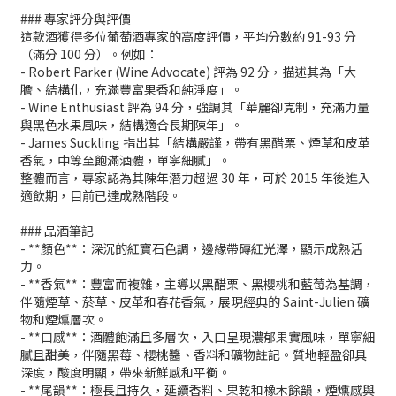
### 專家評分與評價
這款酒獲得多位葡萄酒專家的高度評價，平均分數約 91-93 分
（滿分 100 分）。例如：
- Robert Parker (Wine Advocate) 評為 92 分，描述其為「大
膽、結構化，充滿豐富果香和純淨度」。
- Wine Enthusiast 評為 94 分，強調其「華麗卻克制，充滿力量
與黑色水果風味，結構適合長期陳年」。
- James Suckling 指出其「結構嚴謹，帶有黑醋栗、煙草和皮革
香氣，中等至飽滿酒體，單寧細膩」。
整體而言，專家認為其陳年潛力超過 30 年，可於 2015 年後進入
適飲期，目前已達成熟階段。
### 品酒筆記
- **顏色**：深沉的紅寶石色調，邊緣帶磚紅光澤，顯示成熟活
力。
- **香氣**：豐富而複雜，主導以黑醋栗、黑櫻桃和藍莓為基調，
伴隨煙草、菸草、皮革和春花香氣，展現經典的 Saint-Julien 礦
物和煙燻層次。
- **口感**：酒體飽滿且多層次，入口呈現濃郁果實風味，單寧細
膩且甜美，伴隨黑莓、櫻桃醬、香料和礦物註記。質地輕盈卻具
深度，酸度明顯，帶來新鮮感和平衡。
- **尾韻**：極長且持久，延續香料、果乾和橡木餘韻，煙燻感與