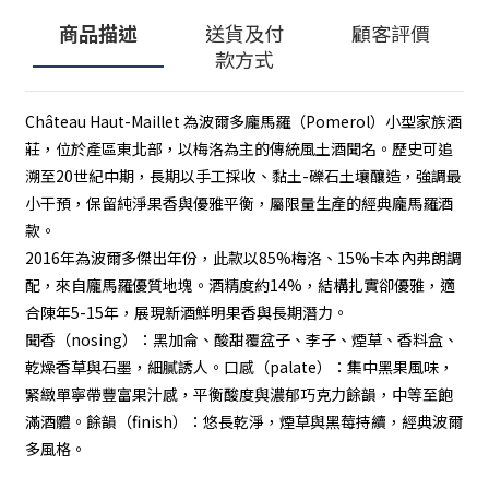
商品描述
送貨及付
顧客評價
款方式
Château Haut-Maillet 為波爾多龐馬羅（Pomerol）小型家族酒
莊，位於產區東北部，以梅洛為主的傳統風土酒聞名。歷史可追
溯至20世紀中期，長期以手工採收、黏土-礫石土壤釀造，強調最
小干預，保留純淨果香與優雅平衡，屬限量生產的經典龐馬羅酒
款。
2016年為波爾多傑出年份，此款以85%梅洛、15%卡本內弗朗調
配，來自龐馬羅優質地塊。酒精度約14%，結構扎實卻優雅，適
合陳年5-15年，展現新酒鮮明果香與長期潛力。
聞香（nosing）：黑加侖、酸甜覆盆子、李子、煙草、香料盒、
乾燥香草與石墨，細膩誘人。口感（palate）：集中黑果風味，
緊緻單寧帶豐富果汁感，平衡酸度與濃郁巧克力餘韻，中等至飽
滿酒體。餘韻（finish）：悠長乾淨，煙草與黑莓持續，經典波爾
多風格。