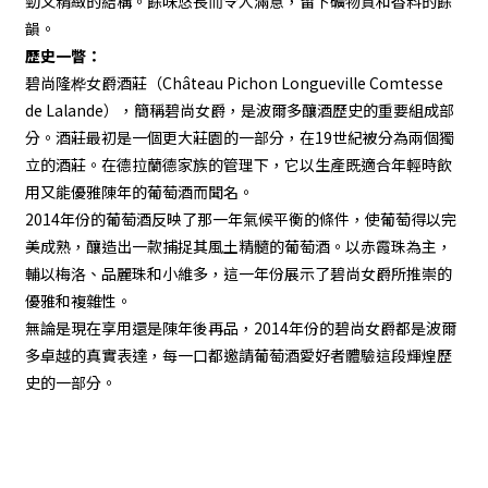
勁又精緻的結構。餘味悠長而令人滿意，留下礦物質和香料的餘
韻。
歷史一瞥：
碧尚隆桦女爵酒莊（Château Pichon Longueville Comtesse
de Lalande），簡稱碧尚女爵，是波爾多釀酒歷史的重要組成部
分。酒莊最初是一個更大莊園的一部分，在19世紀被分為兩個獨
立的酒莊。在德拉蘭德家族的管理下，它以生產既適合年輕時飲
用又能優雅陳年的葡萄酒而聞名。
2014年份的葡萄酒反映了那一年氣候平衡的條件，使葡萄得以完
美成熟，釀造出一款捕捉其風土精髓的葡萄酒。以赤霞珠為主，
輔以梅洛、品麗珠和小維多，這一年份展示了碧尚女爵所推崇的
優雅和複雜性。
無論是現在享用還是陳年後再品，2014年份的碧尚女爵都是波爾
多卓越的真實表達，每一口都邀請葡萄酒愛好者體驗這段輝煌歷
史的一部分。