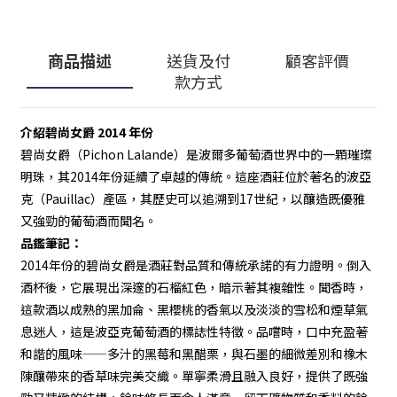
商品描述
送貨及付
顧客評價
款方式
介紹碧尚女爵 2014 年份
碧尚女爵（Pichon Lalande）是波爾多葡萄酒世界中的一顆璀璨
明珠，其2014年份延續了卓越的傳統。這座酒莊位於著名的波亞
克（Pauillac）產區，其歷史可以追溯到17世紀，以釀造既優雅
又強勁的葡萄酒而聞名。
品鑑筆記：
2014年份的碧尚女爵是酒莊對品質和傳統承諾的有力證明。倒入
酒杯後，它展現出深邃的石榴紅色，暗示著其複雜性。聞香時，
這款酒以成熟的黑加侖、黑櫻桃的香氣以及淡淡的雪松和煙草氣
息迷人，這是波亞克葡萄酒的標誌性特徵。品嚐時，口中充盈著
和諧的風味——多汁的黑莓和黑醋栗，與石墨的細微差別和橡木
陳釀帶來的香草味完美交織。單寧柔滑且融入良好，提供了既強