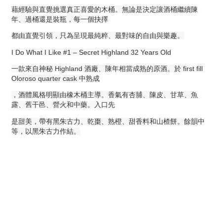
藉經驗與直覺挑選真正喜愛的木桶。無論是決定讓酒桶繼續陳
年、過桶還是裝瓶，每一個抉擇
都由直覺引領，只為呈現最純粹、最對味的自由與樂趣。
I Do What I Like #1 – Secret Highland 32 Years Old
一款來自神秘 Highland 酒廠、陳年相當成熟的原酒。於 first fill 
Oloroso quarter cask 中熟成
，酒體風格明顯由橡木桶主導。香氣有杏脯、陳皮、甘草、魚
露、舊干邑、營火和中藥。入口先
是甜美，帶有黑朱古力、乾棗、熟橙、甜香料和山楂餅。餘韻中
等，以黑朱古力作結。
顧客服務