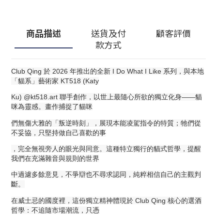
商品描述
送貨及付
顧客評價
款方式
Club Qing 於 2026 年推出的全新 I Do What I Like 系列，與本地
「貓系」藝術家 KT518 (Katy
Ku) @kt518.art 聯手創作，以世上最隨心所欲的獨立化身——貓
咪為靈感。畫作捕捉了貓咪
們無傷大雅的「叛逆時刻」，展現本能凌駕指令的特質；牠們從
不妥協，只堅持做自己喜歡的事
，完全無視旁人的眼光與同意。這種特立獨行的貓式哲學，提醒
我們在充滿雜音與規則的世界
中過濾多餘意見，不爭辯也不尋求認同，純粹相信自己的主觀判
斷。
在威士忌的國度裡，這份獨立精神體現於 Club Qing 核心的選酒
哲學：不追隨市場潮流，只憑