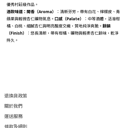
優秀村莊級作品。
酒款味道：
聞香（Aroma）
：清新芬芳，帶有白花、檸檬皮、青
蘋果與輕微杏仁礦物氣息。
口感（Palate）
：中等酒體，活潑柑
橘、白桃、細膩杏仁與明亮酸度交織，質地純淨爽脆。
餘韻
（Finish）
：悠長清新，帶有柑橘、礦物與輕柔杏仁餘味，乾淨
持久。
顧客服務
退換貨政策
關於我們
運送服務
條款及細則