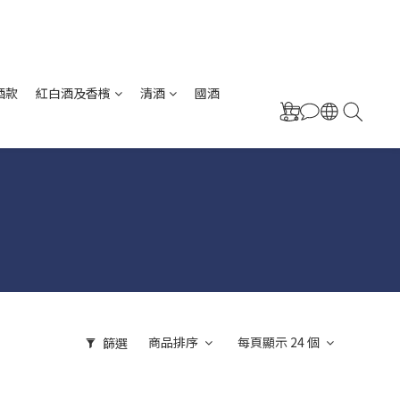
酒款
紅白酒及香檳
清酒
國酒
商品排序
每頁顯示 24 個
篩選