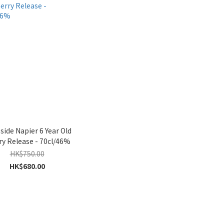
side Napier 6 Year Old
ry Release - 70cl/46%
HK$750.00
HK$680.00