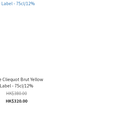
 Cliequot Brut Yellow
Label - 75cl/12%
HK$380.00
HK$320.00