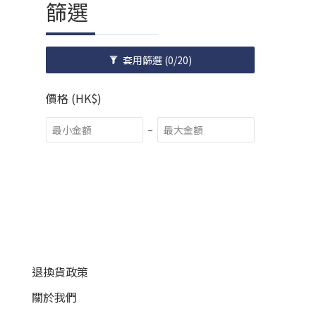
篩選
套用篩選
(0/20)
價格 (HK$)
~
顧客服務
退換貨政策
關於我們