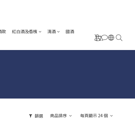
酒款
紅白酒及香檳
清酒
國酒
商品排序
每頁顯示 24 個
篩選