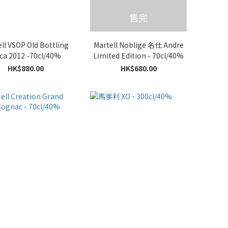
售完
ll VSOP Old Bottling
Martell Noblige 名仕 Andre
rca 2012 -70cl/40%
Limited Edition - 70cl/40%
HK$880.00
HK$680.00