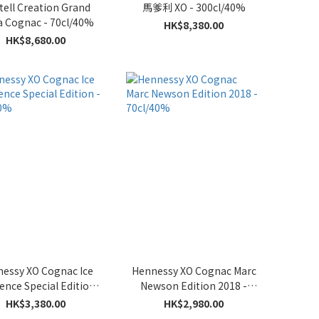
tell Creation Grand
馬爹利 XO - 300cl/40%
a Cognac - 70cl/40%
HK$8,380.00
HK$8,680.00
essy XO Cognac Ice
Hennessy XO Cognac Marc
ence Special Edition -
Newson Edition 2018 -
70cl/40%
70cl/40%
HK$3,380.00
HK$2,980.00