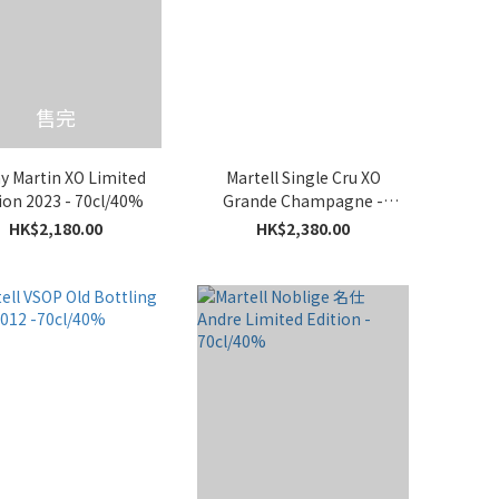
售完
 Martin XO Limited
Martell Single Cru XO
ion 2023 - 70cl/40%
Grande Champagne -
70cl/40%
HK$2,180.00
HK$2,380.00