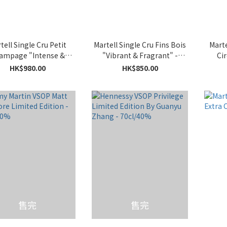
tell Single Cru Petit
Martell Single Cru Fins Bois
Marte
ampage "Intense &
"Vibrant & Fragrant" -
Ci
Spicy" - 70cl/40%
70cl/40%
HK$980.00
HK$850.00
售完
售完