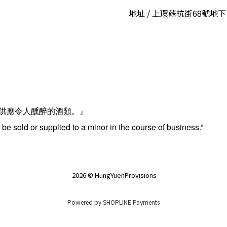
地址 / 上環蘇杭街68號地下
供應令人醺醉的酒類。』
be sold or supplied to a minor in the course of business.”
2026 © HungYuenProvisions
Powered by
SHOPLINE Payments