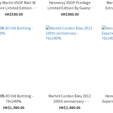
 Martin VSOP Matt W.
Hennessy VSOP Privilege
Mar
re Limited Edition -
Limited Edition By Guanyu
Extr
70cl/40%
Zhang - 70cl/40%
HK$580.00
HK$980.00
 XO Old Bottling -
Martell Cordon Bleu 2012
Henn
70cl/40%
100th anniversary -
Experi
70cl/40%
HK$1,980.00
HK$2,480.00