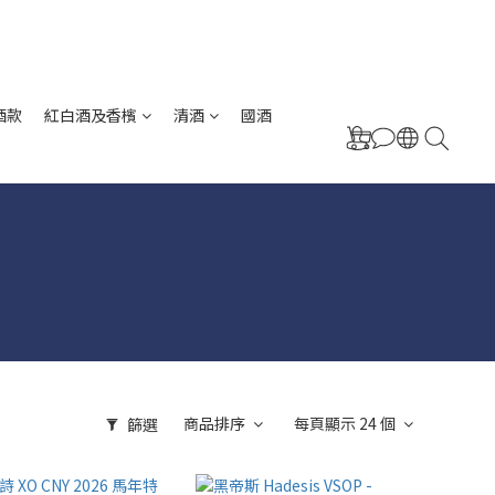
酒款
紅白酒及香檳
清酒
國酒
商品排序
每頁顯示 24 個
篩選