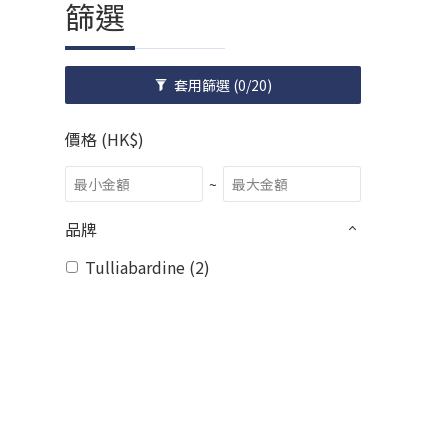
篩選
套用篩選
(0/20)
價格 (HK$)
~
品牌
Tulliabardine (2)
顧客服務