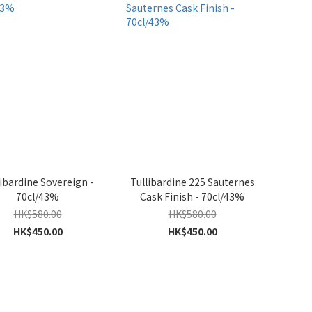
libardine Sovereign -
Tullibardine 225 Sauternes
70cl/43%
Cask Finish - 70cl/43%
HK$580.00
HK$580.00
HK$450.00
HK$450.00