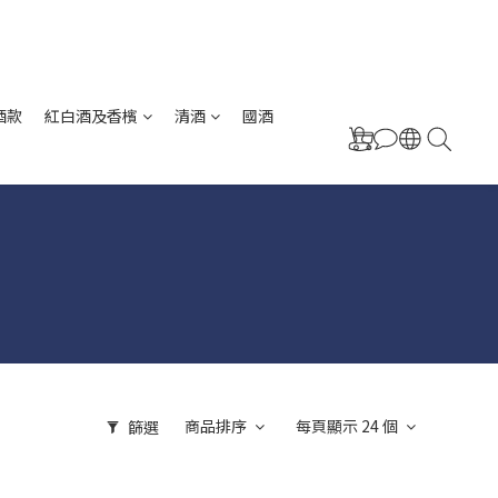
酒款
紅白酒及香檳
清酒
國酒
商品排序
每頁顯示 24 個
篩選