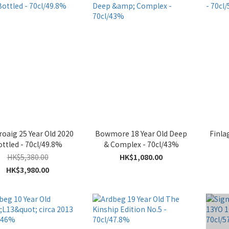
oaig 25 Year Old 2020
Bowmore 18 Year Old Deep
Finla
ttled - 70cl/49.8%
& Complex - 70cl/43%
HK$5,380.00
HK$1,080.00
HK$3,980.00