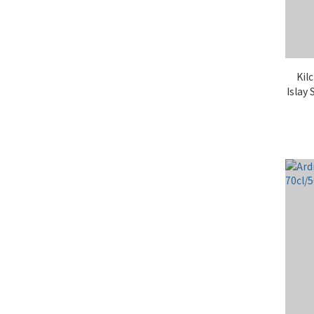
Ki
Islay 