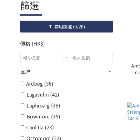
篩選
套用篩選
(0/20)
價格 (HK$)
~
Ardbe
品牌
ci
Ardbeg (56)
Lagavulin (42)
Laphroaig (38)
Bowmore (35)
Caol Ila (23)
Octomore (22)