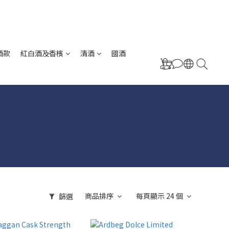
酒款
紅白酒及香檳
清酒
國酒
商品排序
每頁顯示 24 個
篩選