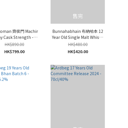
售完
choman 齊侯門 Machir
Bunnahabhain 布納哈本 12
y Cask Strength -
Year Old Single Malt Whisky
70cl/46%
禮盒裝 - 70cl/46.3%
HK$890.00
HK$480.00
HK$799.00
HK$420.00