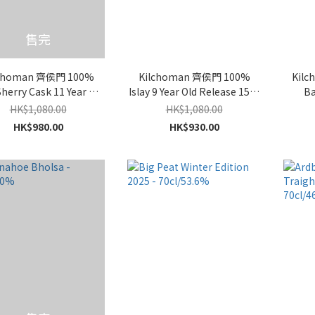
售完
lchoman 齊侯門 100%
Kilchoman 齊侯門 100%
Kil
Sherry Cask 11 Year Old
Islay 9 Year Old Release 15th
Ba
- 70cl/50%
Edition - 70cl/50%
HK$1,080.00
HK$1,080.00
HK$980.00
HK$930.00