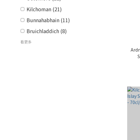
Kilchoman (21)
Bunnahabhain (11)
Bruichladdich (8)
看更多
Ardn
S