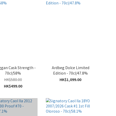
ggan Cask Strength -
Ardbeg Dolce Limited
70cl/58%
Edition - 70cl/47.8%
HK$580.00
HK$1,099.00
HK$499.00