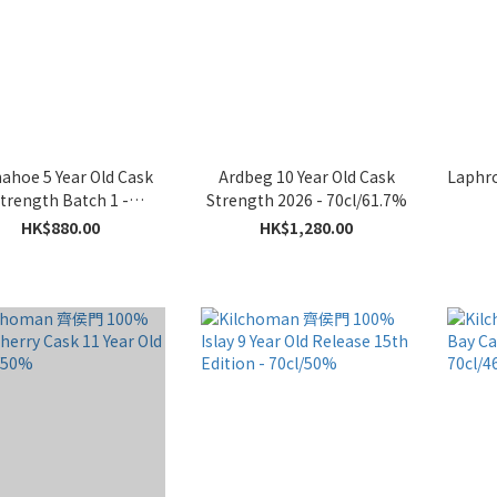
ahoe 5 Year Old Cask
Ardbeg 10 Year Old Cask
Laphr
trength Batch 1 -
Strength 2026 - 70cl/61.7%
70cl/60.9%
HK$880.00
HK$1,280.00