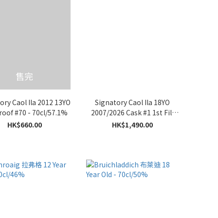
售完
ory Caol Ila 2012 13YO
Signatory Caol Ila 18YO
roof #70 - 70cl/57.1%
2007/2026 Cask #1 1st Fill
Oloroso - 70cl/58.1%
HK$660.00
HK$1,490.00