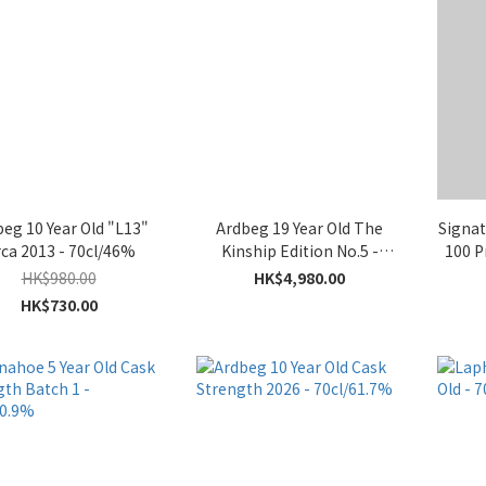
g 10 Year Old "L13"
Ardbeg 19 Year Old The
Signat
rca 2013 - 70cl/46%
Kinship Edition No.5 -
100 P
70cl/47.8%
HK$980.00
HK$4,980.00
HK$730.00