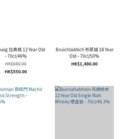
oaig 拉弗格 12 Year Old
Bruichladdich 布萊迪 18 Year
- 70cl/46%
Old - 70cl/50%
HK$680.00
HK$1,480.00
HK$550.00