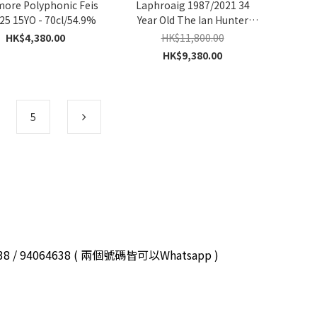
ore Polyphonic Feis
Laphroaig 1987/2021 34
025 15YO - 70cl/54.9%
Year Old The Ian Hunter
Story 2022 Book 4 -
HK$4,380.00
HK$11,800.00
70cl/46.2%
HK$9,380.00
5
3038 / 94064638 ( 兩個號碼皆可以Whatsapp )