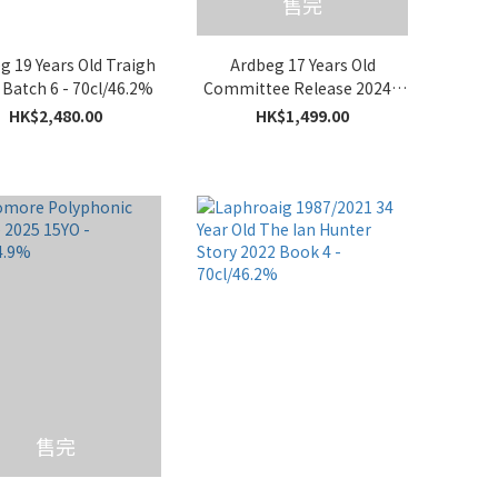
售完
g 19 Years Old Traigh
Ardbeg 17 Years Old
Batch 6 - 70cl/46.2%
Committee Release 2024 -
70cl/40%
HK$2,480.00
HK$1,499.00
售完