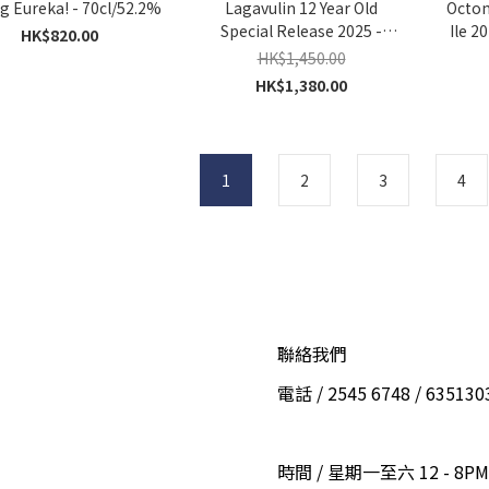
g Eureka! - 70cl/52.2%
Lagavulin 12 Year Old
Octom
Special Release 2025 -
Ile 2
HK$820.00
70cl/56.5%
HK$1,450.00
HK$1,380.00
1
2
3
4
聯絡我們
電話 / 2545 6748 / 6351
時間 / 星期一至六 12 - 8PM