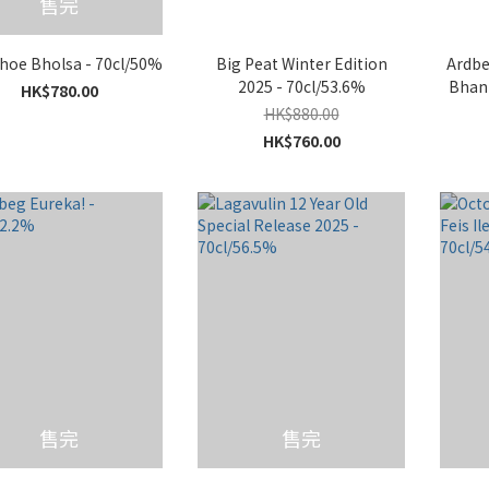
售完
hoe Bholsa - 70cl/50%
Big Peat Winter Edition
Ardbe
2025 - 70cl/53.6%
Bhan 
HK$780.00
HK$880.00
HK$760.00
售完
售完