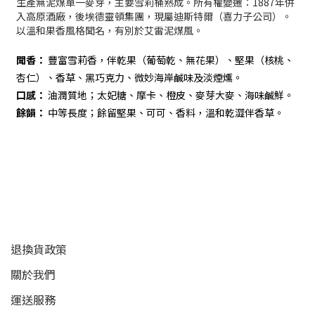
生產無泥煤單一麥芽，主要雪莉桶熟成。所有權變遷：1887年併
入高原酒廠，後埃德靈頓集團，現屬迪斯特爾（喜力子公司）。
以溫和果香風格聞名，有別於艾雷泥煤風。
聞香：
豐富雪莉香，伴乾果（葡萄乾、無花果）、堅果（核桃、
杏仁）、香草、黑巧克力、微妙海岸鹹味及淡煙燻。
口感：
油潤質地；太妃糖、摩卡、橙皮、麥芽大麥、海味鹹鮮。
餘韻：
中等長度；餘留堅果、可可、香料，溫和乾澀伴香草。
顧客服務
退換貨政策
關於我們
運送服務