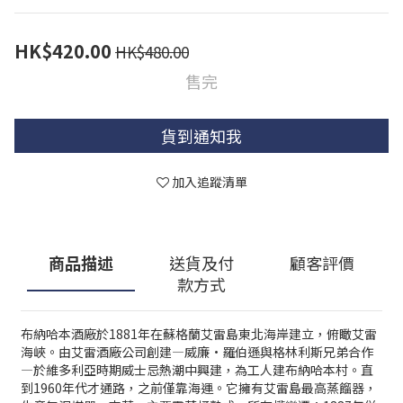
HK$420.00
HK$480.00
售完
貨到通知我
加入追蹤清單
商品描述
送貨及付
顧客評價
款方式
布納哈本酒廠於1881年在蘇格蘭艾雷島東北海岸建立，俯瞰艾雷
海峽。由艾雷酒廠公司創建—威廉·羅伯遜與格林利斯兄弟合作
—於維多利亞時期威士忌熱潮中興建，為工人建布納哈本村。直
到1960年代才通路，之前僅靠海運。它擁有艾雷島最高蒸餾器，