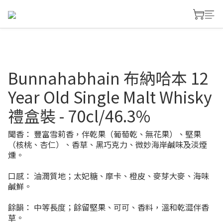
Bunnahabhain 布納哈本 12
Year Old Single Malt Whisky
禮盒裝 - 70cl/46.3%
聞香： 豐富雪莉香，伴乾果（葡萄乾、無花果）、堅果
（核桃、杏仁）、香草、黑巧克力、微妙海岸鹹味及淡煙
燻。
口感： 油潤質地；太妃糖、摩卡、橙皮、麥芽大麥、海味
鹹鮮。
餘韻： 中等長度；餘留堅果、可可、香料，溫和乾澀伴香
草。