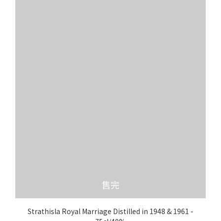
售完
Strathisla Royal Marriage Distilled in 1948 & 1961 -