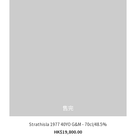
售完
Strathisla 1977 40YO G&M - 70cl/48.5%
HK$19,800.00