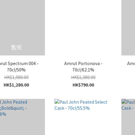
售完
rut Spectrum 004 -
Amrut Portonova -
Amr
70cl/50%
70cl/62.1%
HK$1,980.00
HK$1,380.00
HK$1,280.00
HK$790.00