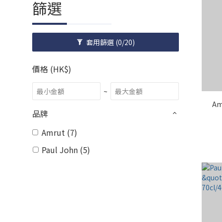
篩選
套用篩選
(0/20)
價格 (HK$)
~
Am
品牌
Amrut (7)
Paul John (5)