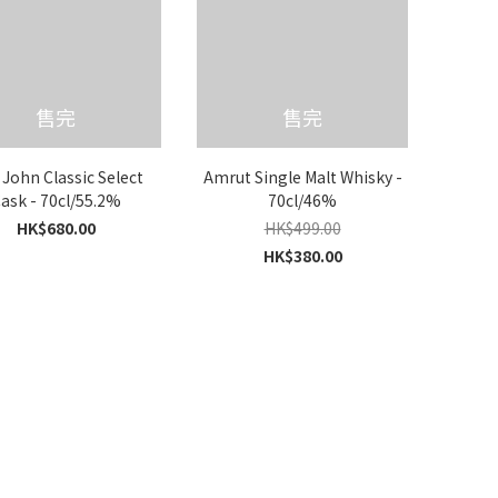
售完
售完
 John Classic Select
Amrut Single Malt Whisky -
ask - 70cl/55.2%
70cl/46%
HK$680.00
HK$499.00
HK$380.00