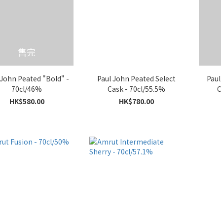
售完
 John Peated "Bold" -
Paul John Peated Select
Paul
70cl/46%
Cask - 70cl/55.5%
C
HK$580.00
HK$780.00