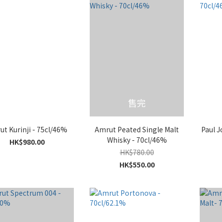
售完
t Kurinji - 75cl/46%
Amrut Peated Single Malt
Paul J
Whisky - 70cl/46%
HK$980.00
HK$780.00
HK$550.00