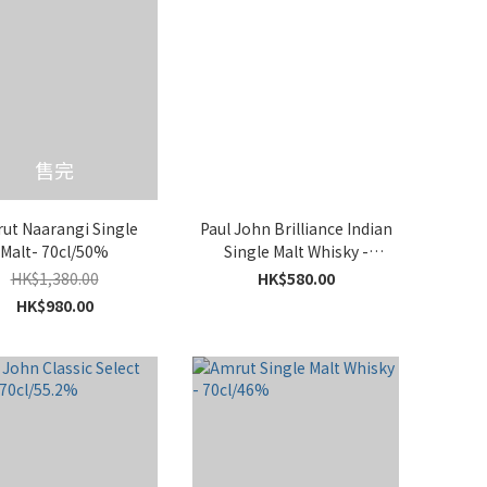
售完
ut Naarangi Single
Paul John Brilliance Indian
Malt- 70cl/50%
Single Malt Whisky -
70cl/46%
HK$1,380.00
HK$580.00
HK$980.00