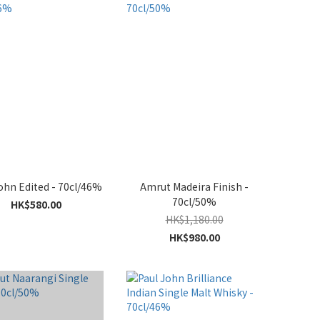
ohn Edited - 70cl/46%
Amrut Madeira Finish -
70cl/50%
HK$580.00
HK$1,180.00
HK$980.00