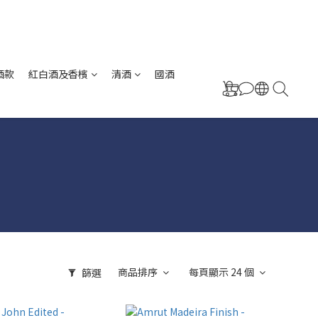
酒款
紅白酒及香檳
清酒
國酒
商品排序
每頁顯示 24 個
篩選