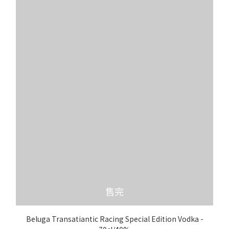
售完
Beluga Transatiantic Racing Special Edition Vodka -