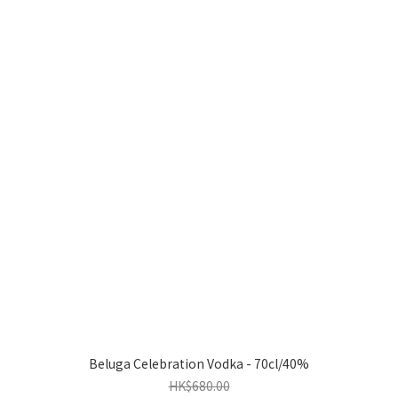
Beluga Celebration Vodka - 70cl/40%
HK$680.00