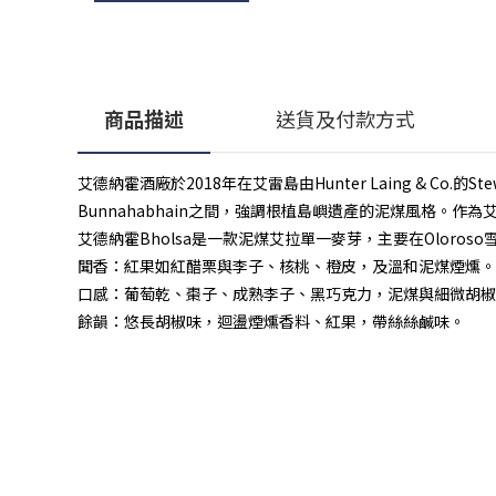
商品描述
送貨及付款方式
艾德納霍酒廠於2018年在艾雷島由Hunter Laing & Co.的S
Bunnahabhain之間，強調根植島嶼遺產的泥煤風格。
艾德納霍Bholsa是一款泥煤艾拉單一麥芽，主要在Oloros
聞香：紅果如紅醋栗與李子、核桃、橙皮，及溫和泥煤煙燻。
口感：葡萄乾、棗子、成熟李子、黑巧克力，泥煤與細微胡椒
餘韻：悠長胡椒味，迴盪煙燻香料、紅果，帶絲絲鹹味。
顧客服務