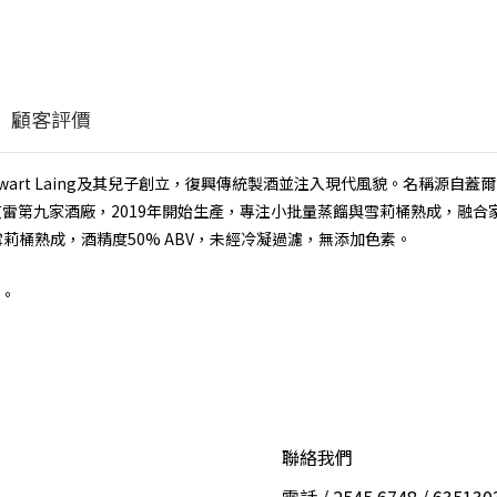
顧客評價
tewart Laing及其兒子創立，復興傳統製酒並注入現代風貌。名稱源自蓋爾語「Heig
作為艾雷第九家酒廠，2019年開始生產，專注小批量蒸餾與雪莉桶熟成，融
o雪莉桶熟成，酒精度50% ABV，未經冷凝過濾，無添加色素。
。
聯絡我們