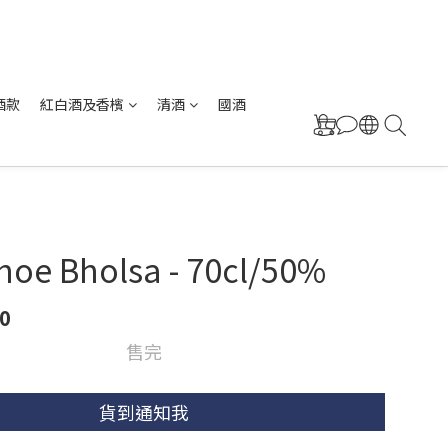
酒款
紅白酒及香檳
清酒
國酒
hoe Bholsa - 70cl/50%
0
售完
貨到通知我