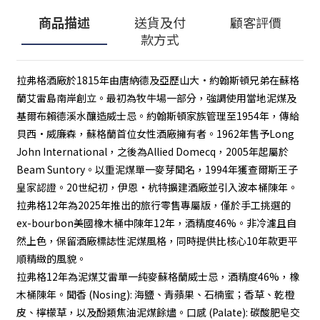
商品描述
送貨及付
顧客評價
款方式
拉弗格酒廠於1815年由唐納德及亞歷山大·約翰斯頓兄弟在蘇格
蘭艾雷島南岸創立。最初為牧牛場一部分，強調使用當地泥煤及
基爾布賴德溪水釀造威士忌。約翰斯頓家族管理至1954年，傳給
貝西·威廉森，蘇格蘭首位女性酒廠擁有者。1962年售予Long
John International，之後為Allied Domecq，2005年起屬於
Beam Suntory。以重泥煤單一麥芽聞名，1994年獲查爾斯王子
皇家認證。20世紀初，伊恩·杭特擴建酒廠並引入波本桶陳年。
拉弗格12年為2025年推出的旅行零售專屬版，僅於手工挑選的
ex-bourbon美國橡木桶中陳年12年，酒精度46%。非冷濾且自
然上色，保留酒廠標誌性泥煤風格，同時提供比核心10年款更平
順精緻的風貌。
拉弗格12年為泥煤艾雷單一純麥蘇格蘭威士忌，酒精度46%，橡
木桶陳年。聞香 (Nosing): 海鹽、青蘋果、石楠蜜；香草、乾橙
皮、檸檬草，以及酚類焦油泥煤餘燼。口感 (Palate): 碳酸肥皂交