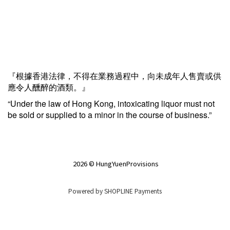
『根據香港法律，不得在業務過程中，向未成年人售賣或供
應令人醺醉的酒類。』
“Under the law of Hong Kong, intoxicating liquor must not
be sold or supplied to a minor in the course of business.”
2026 © HungYuenProvisions
Powered by
SHOPLINE Payments