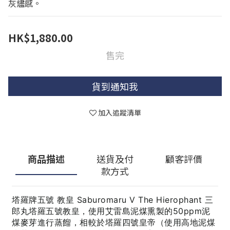
灰燼感。
HK$1,880.00
售完
貨到通知我
加入追蹤清單
商品描述
送貨及付
顧客評價
款方式
塔羅牌五號 教皇 Saburomaru V The Hierophant 三
郎丸塔羅五號教皇，使用艾雷島泥煤熏製的50ppm泥
煤麥芽進行蒸餾，相較於塔羅四號皇帝（使用高地泥煤