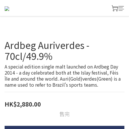
Ardbeg Auriverdes -
70cl/49.9%
A special edition single malt launched on Ardbeg Day 
2014 - a day celebrated both at the Islay festival, Fèis 
Ìle and around the world. Auri(Gold)verdes(Green) is a 
name used to refer to Brazil's sports teams.
HK$2,880.00
售完