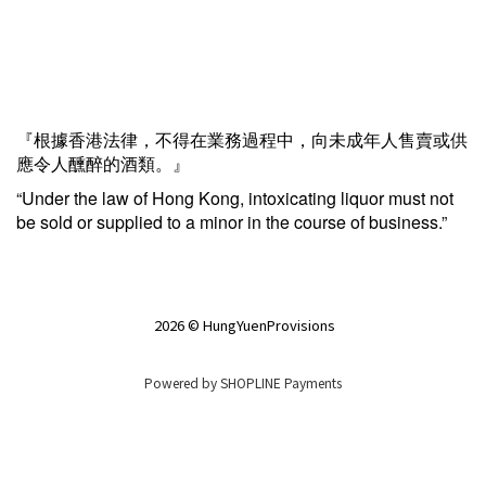
『根據香港法律，不得在業務過程中，向未成年人售賣或供
應令人醺醉的酒類。』
“Under the law of Hong Kong, intoxicating liquor must not
be sold or supplied to a minor in the course of business.”
2026 © HungYuenProvisions
Powered by
SHOPLINE Payments