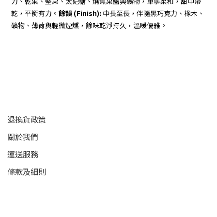
力、乾果、堅果、太妃糖、燒焦果醬與礦物，單寧柔和，甜中帶
乾，平衡有力。
餘韻 (Finish):
中長至長，伴隨黑巧克力、橡木、
礦物、薄荷與輕微煙燻，餘味乾淨持久，溫暖優雅。
顧客服務
退換貨政策
關於我們
運送服務
條款及細則