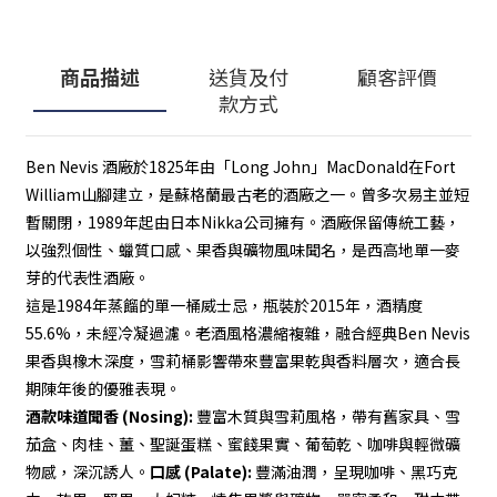
商品描述
送貨及付
顧客評價
款方式
Ben Nevis 酒廠於1825年由「Long John」MacDonald在Fort
William山腳建立，是蘇格蘭最古老的酒廠之一。曾多次易主並短
暫關閉，1989年起由日本Nikka公司擁有。酒廠保留傳統工藝，
以強烈個性、蠟質口感、果香與礦物風味聞名，是西高地單一麥
芽的代表性酒廠。
這是1984年蒸餾的單一桶威士忌，瓶裝於2015年，酒精度
55.6%，未經冷凝過濾。老酒風格濃縮複雜，融合經典Ben Nevis
果香與橡木深度，雪莉桶影響帶來豐富果乾與香料層次，適合長
期陳年後的優雅表現。
酒款味道
聞香 (Nosing):
豐富木質與雪莉風格，帶有舊家具、雪
茄盒、肉桂、薑、聖誕蛋糕、蜜餞果實、葡萄乾、咖啡與輕微礦
物感，深沉誘人。
口感 (Palate):
豐滿油潤，呈現咖啡、黑巧克