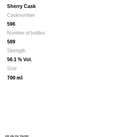
Sherry Cask
Casknumber
596
Number of bottles
589
Strength
56.1 % Vol.
Size
700 ml
顧客服務