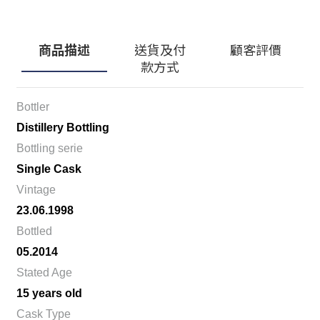
商品描述
送貨及付
顧客評價
款方式
Bottler
Distillery Bottling
Bottling serie
Single Cask
Vintage
23.06.1998
Bottled
05.2014
Stated Age
15 years old
Cask Type