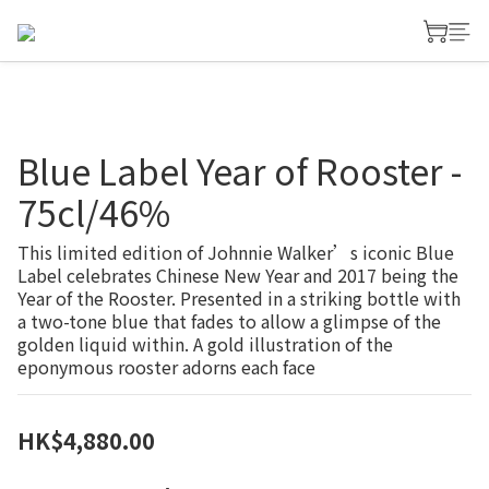
Blue Label Year of Rooster -
75cl/46%
This limited edition of Johnnie Walker’s iconic Blue 
Label celebrates Chinese New Year and 2017 being the 
Year of the Rooster. Presented in a striking bottle with 
a two-tone blue that fades to allow a glimpse of the 
golden liquid within. A gold illustration of the 
eponymous rooster adorns each face
HK$4,880.00