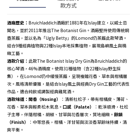
款方式
酒廠歷史：
Bruichladdich酒廠於1881年在Islay建立，以威士忌
聞名，並於2011年推出The Botanist Gin。酒廠堅持使用傳統銅
壺蒸餾，並以名為「Ugly Betty」的Lomond仍蒸餾此款琴酒。
結合9種經典植物與22種Islay本地採集植物，展現島嶼風土與精
緻工藝。
酒款介紹：
此款The Botanist Islay Dry Gin為Bruichladdich的
核心琴酒，46%酒精度。使用31種植物（含22種Islay野生採
集），在Lomond仍中緩慢蒸餾，呈現複雜花香、草本與柑橘層
次。風格清新優雅，是結合Islay風土與經典Dry Gin工藝的代表性
作品，適合純飲或調製經典雞尾酒。
酒款味道：
聞香（Nosing）
：清新杜松子，帶有柑橘皮、薄荷、
花香、草本與輕柔松木氣息。
口感（Palate）
：乾淨順滑，杜松
子主導，伴隨柑橘、胡椒、甘草與花香層次，質地細緻。
餘韻
（Finish）
：中等悠長，柑橘、洋甘菊與淡淡香草餘味持續，清
爽平衡。