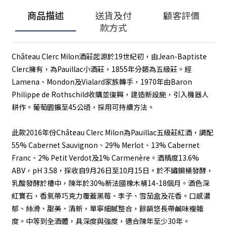
商品描述
送貨及付
顧客評價
款方式
Château Clerc Milon酒莊起源於19世紀初，由Jean-Baptiste
Clerc擁有，為Pauillac小酒莊，1855年分類為五級莊。經
Lamena、Mondon及Vialard家族轉手，1970年由Baron
Philippe de Rothschild收購並復興，建造新設施，引入機器人
耕作。葡萄園擴至45公頃，採用可持續方法。
此款2016年份Château Clerc Milon為Pauillac五級莊紅酒，調配
55% Cabernet Sauvignon、29% Merlot、13% Cabernet
Franc、2% Petit Verdot及1% Carmenère。酒精度13.6%
ABV，pH 3.58，採收自9月26日至10月15日。於不鏽鋼桶發酵，
乳酸發酵於槽中，陳年於30%新法國橡木桶14-18個月。酒色深
紅寶石，香氣帶巧克力覆蓋黑莓、李子、雪茄盒及花香。口感濃
郁、絲滑、甜美、清新，單寧細膩整合，餘韻悠長帶鹹味複雜
度。中等到全酒體，具深度與強度，適合陳年至少30年。