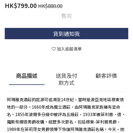
HK$799.00
HK$880.00
售完
貨到通知我
加入追蹤清單
商品描述
送貨及付
顧客評價
款方式
阿瑪雅克酒莊的起源可追溯至14世紀，當時是波亞克地區穆東領
地的一部分。1660年成為獨立酒莊，由阿瑪雅克家族擁有並命
名。1855年波爾多分級中被評為五級莊，1933年被菲利普·德·
羅斯柴爾德男爵收購。經歷多次更名，包括穆東-菲利普男爵，
1989年在菲莉萍女男爵領導下恢復阿瑪雅克酒莊名稱。今天，她