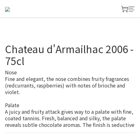
Chateau d'Armailhac 2006 -
75cl
Nose
Fine and elegant, the nose combines fruity fragrances 
(redcurrants, raspberries) with notes of brioche and 
violet.
Palate
A juicy and fruity attack gives way to a palate with fine, 
coated tannins. Fresh, balanced and silky, the palate 
reveals subtle chocolate aromas. The finish is seductive