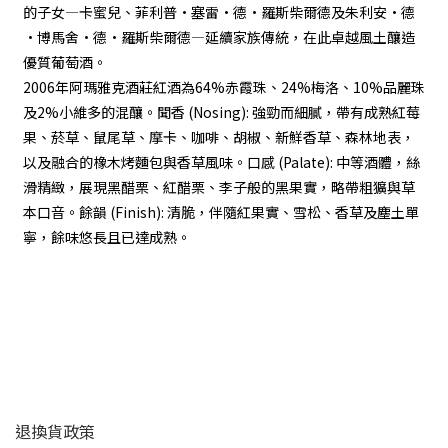
的子女—卡蜜兒、菲利普·塞雷·德·羅斯柴爾德及朱利安·德
·博馬舍·德·羅斯柴爾德—延續家族傳統，在此卓越風土釀造
優質葡萄酒。
2006年阿瑪雅克酒莊紅酒為64%赤霞珠、24%梅洛、10%品麗珠
及2%小維多的混釀。聞香 (Nosing): 強勁而細膩，帶有成熟紅莓
果、菸草、鼠尾草、摩卡、咖啡、胡椒、新鮮香草、森林地表，
以及融合的橡木烤麵包與香草風味。口感 (Palate): 中等酒體，絲
滑精緻，展現黑醋栗、紅醋栗、李子般的黑果實，略帶粗獷與草
本口音。餘韻 (Finish): 清脆，伴隨紅果實、雪松、香草及塵土單
寧，餘味悠長且已達成熟。
顧客服務
退換貨政策