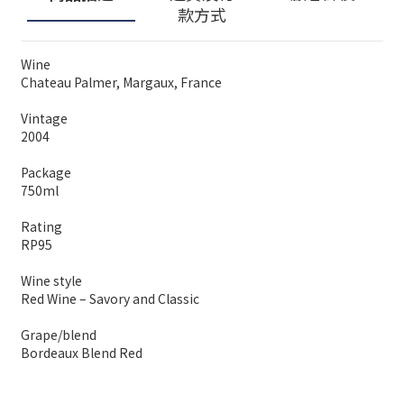
款方式
Wine
Chateau Palmer, Margaux, France
Vintage
2004
Package
750ml
Rating
RP95
Wine style
Red Wine – Savory and Classic
Grape/blend
Bordeaux Blend Red