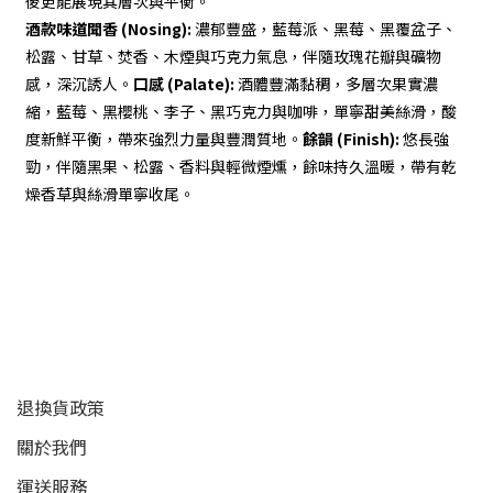
後更能展現其層次與平衡。
酒款味道
聞香 (Nosing):
濃郁豐盛，藍莓派、黑莓、黑覆盆子、
松露、甘草、焚香、木煙與巧克力氣息，伴隨玫瑰花瓣與礦物
感，深沉誘人。
口感 (Palate):
酒體豐滿黏稠，多層次果實濃
縮，藍莓、黑櫻桃、李子、黑巧克力與咖啡，單寧甜美絲滑，酸
度新鮮平衡，帶來強烈力量與豐潤質地。
餘韻 (Finish):
悠長強
勁，伴隨黑果、松露、香料與輕微煙燻，餘味持久溫暖，帶有乾
燥香草與絲滑單寧收尾。
顧客服務
退換貨政策
關於我們
運送服務