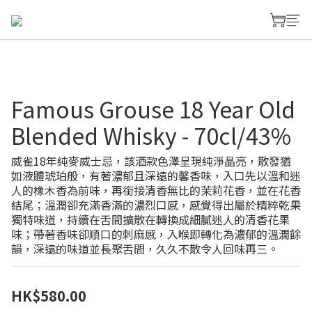
Famous Grouse 18 Year Old
Blended Whisky - 70cl/43%
威雀18年純麥威士忌，該酒款色澤呈現純淨晶亮，散發猶
如液體琥珀般，有著濃郁且深遠的馨香味，入口先以溫和迷
人的橡木香為前味，再銜接清香無比的茉莉花香，並在花香
結尾；溫潤卻充滿香滿的濃烈口感，感覺得出屬於精粹乾果
獨特味道，持續在舌間擴散在轉換成細膩迷人的清香花果
味；帶著香味卻順口的刺麻感，入喉即轉化為濃郁的溫潤餘
韻，深遠的味道並長聚舌間，久久不散令人回味再三。
HK$580.00