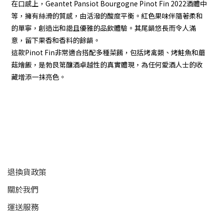
在口感上，Geantet Pansiot Bourgogne Pinot Fin 2022酒體中
等，擁有絲滑的質感，由活潑的酸度平衡。紅色果味伴隨著柔和
的單寧，創造出和諧且優雅的品飲體驗。其尾韻悠長而令人滿
意，留下果香和香料的餘韻。
這款Pinot Fin非常適合搭配多種菜餚，包括烤禽類、烤鮭魚和蘑
菇燴飯，是勃艮第釀酒卓越性的真實體現，為任何愛酒人士的收
藏增添一抹亮色。
顧客服務
退換貨政策
關於我們
運送服務