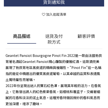
貨到通知我
加入追蹤清單
商品描述
送貨及付
顧客評價
款方式
Geantet Pansiot Bourgogne Pinot Fin 2022是一款由法國勃艮
第著名酒莊Geantet Pansiot精心釀製的優雅紅酒。這款酒完美
展現了勃艮第地區黑皮諾的精緻與複雜性。"Pinot Fin"這一名稱
指的是從中精選出的優質黑皮諾葡萄，以其卓越的品質和表達風
土獨特屬性而著稱。
2022年份呈現出迷人的寶石紅色澤，展現其年輕的活力。在香氣
上，它散發出誘人的紅色漿果香氣，如櫻桃和覆盆子，交織著細
膩的花香和淡淡的泥土氣息。這種芳香特徵因微妙的香料氣息而
更加深邃，增添了趣味。