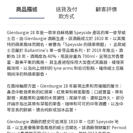
商品描述
送貨及付
顧客評價
款方式
Glenburgie 18 年是一款來自蘇格蘭 Speyside 產區的單一麥芽威
士忌，由 Glenburgie 酒廠生產，該酒廠成立於 1810 年，以其獨
特的蘋果風味而聞名，被譽為「Speyside 的蘋果樂園」。 此款威
士忌屬於 Ballantine's 單一麥芽品鑑系列，於 2019 年推出，酒
齡為 18 年，酒精度為 40%，瓶裝容量為 700ml，呈現出芳香豐
富、甜美平衡的風格。 其生產過程採用大型壺式蒸餾器、緩慢蒸
餾技術，以及向上傾斜的 lyne arms 和低切割點，確保威士忌展
現純淨的熟蘋果甜香。
在風味輪廓方面，Glenburgie 18 年展現出柔和而複雜的層次：
鼻息中散發柔軟的紅蘋果、紅漿果和蜂蜜甜香；口感豐富，帶有
甜橙、黑醋栗和溫暖的木質調性；尾韻平順、濃郁且持久。 部分
評論亦指出其帶有草莓的果香、咖啡和可可的中等酒體，以及中
等至長的餘韻，適合純飲或加冰品嘗。
Glenburgie 酒廠的歷史可追溯至 1810 年，位於 Speyside 地
區，以生產優雅果香風格的威士忌聞名。該酒廠現隸屬於 Pernod