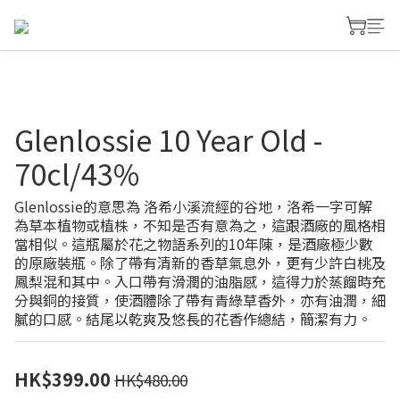
Glenlossie 10 Year Old -
70cl/43%
Glenlossie的意思為 洛希小溪流經的谷地，洛希一字可解
為草本植物或植株，不知是否有意為之，這跟酒廠的風格相
當相似。這瓶屬於花之物語系列的10年陳，是酒廠極少數
的原廠裝瓶。除了帶有清新的香草氣息外，更有少許白桃及
鳳梨混和其中。入口帶有滑潤的油脂感，這得力於蒸餾時充
分與銅的接質，使酒體除了帶有青綠草香外，亦有油潤，細
膩的口感。結尾以乾爽及悠長的花香作總結，簡潔有力。
HK$399.00
HK$480.00