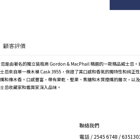
顧客評價
 單一桶蘇格蘭威士忌是由著名的獨立裝瓶商 Gordon & MacPhail 精選的一款
來自單一橡木桶 Cask 3955，保證了其口感和香氣的獨特性和純正
燻和橡木香。口感豐富，帶有果乾、堅果、焦糖和木質煙燻的層次，以及
士忌收藏家和鑑賞家深入品味。
聯絡我們
電話 / 2545 6748 / 6351