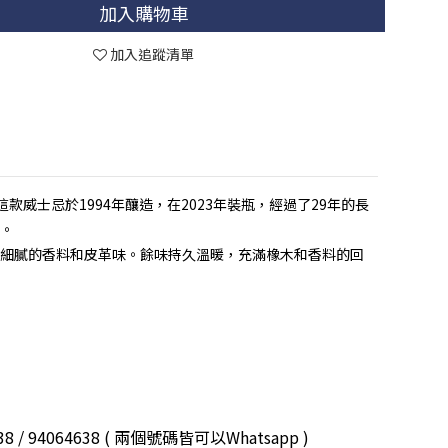
加入購物車
加入追蹤清單
精品威士忌。這款威士忌於1994年釀造，在2023年裝瓶，經過了29年的長
性。
細膩的香料和皮革味。餘味持久溫暖，充滿橡木和香料的回
3038 / 94064638 ( 兩個號碼皆可以Whatsapp )