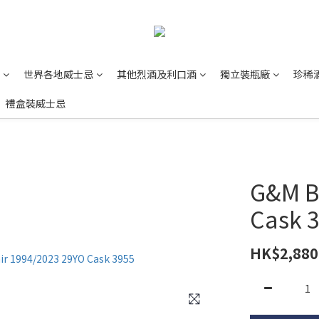
世界各地威士忌
其他烈酒及利口酒
獨立裝瓶廠
珍稀
禮盒裝威士忌
G&M B
Cask 3
HK$2,880