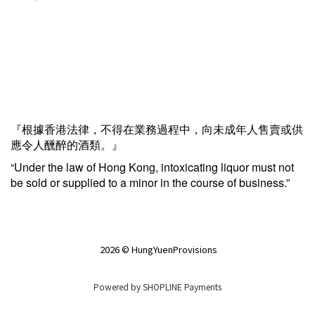
『根據香港法律，不得在業務過程中，向未成年人售賣或供
應令人醺醉的酒類。』
“Under the law of Hong Kong, intoxicating liquor must not
be sold or supplied to a minor in the course of business.”
2026 © HungYuenProvisions
Powered by
SHOPLINE Payments