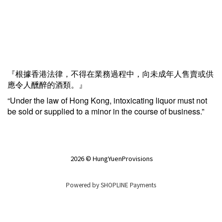
『根據香港法律，不得在業務過程中，向未成年人售賣或供
應令人醺醉的酒類。』
“Under the law of Hong Kong, intoxicating liquor must not
be sold or supplied to a minor in the course of business.”
2026 © HungYuenProvisions
Powered by
SHOPLINE Payments