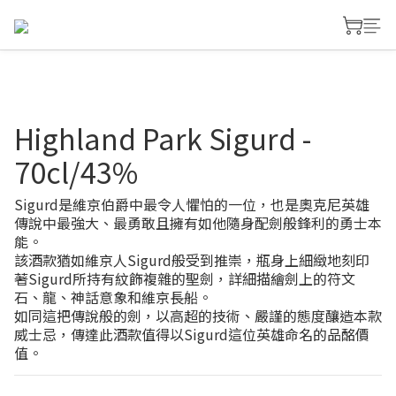
Highland Park Sigurd -
70cl/43%
Sigurd是維京伯爵中最令人懼怕的一位，也是奧克尼英雄
傳說中最強大、最勇敢且擁有如他隨身配劍般鋒利的勇士本
能。
該酒款猶如維京人Sigurd般受到推崇，瓶身上細緻地刻印
著Sigurd所持有紋飾複雜的聖劍，詳細描繪劍上的符文
石、龍、神話意象和維京長船。
如同這把傳說般的劍，以高超的技術、嚴謹的態度釀造本款
威士忌，傳達此酒款值得以Sigurd這位英雄命名的品酩價
值。