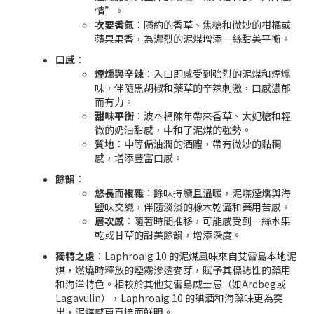
情”。
次要香氣
：隱約的香草、焦糖和微妙的柑橘或
蘋果果香，為濃烈的泥煤增添一絲甜美平衡。
口感
：
煙燻與辛辣
：入口即感受到強烈的泥煤和煙燻
味，伴隨黑胡椒和藥草的辛辣刺激，口感濃郁
而有力。
甜味平衡
：波本桶陳年帶來香草、太妃糖和輕
微的奶油甜感，中和了泥煤的強勢。
質地
：中等偏油潤的酒體，帶有微妙的黏稠
感，增添豐富口感。
餘韻
：
悠長而複雜
：餘味持續且溫暖，泥煤煙燻與海
鹽味交織，伴隨淡淡的橡木乾澀和藥用苦感。
層次感
：隨著時間推移，可能感受到一絲水果
乾或甘草的甜美餘韻，增添深度。
獨特之處
：Laphroaig 10 的泥煤風味來自艾雷島本地泥
煤，燃燒時釋放的煙霧滲透麥芽，賦予其標誌性的藥用
和海洋特色。相較於其他艾雷島威士忌（如Ardbeg或
Lagavulin），Laphroaig 10 的碘酒和海藻味更為突
出，泥煤感更直接而鮮明。