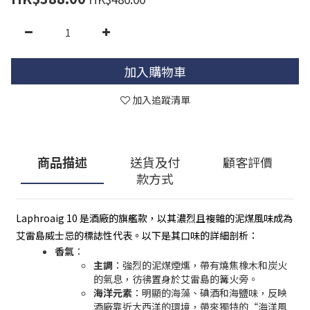
加入購物車
加入追蹤清單
商品描述
送貨及付
顧客評價
款方式
Laphroaig 10 是酒廠的旗艦款，以其濃烈且複雜的泥煤風味成為
艾雷島威士忌的標誌性代表。以下是其口味的詳細剖析：
香氣
：
主調
：強烈的泥煤煙燻，帶有燒焦橡木和炭火
的氣息，彷彿置身於艾雷島的篝火旁。
海洋元素
：明顯的海藻、碘酒和海鹽味，反映
酒廠靠近大西洋的環境，帶來獨特的“海洋風