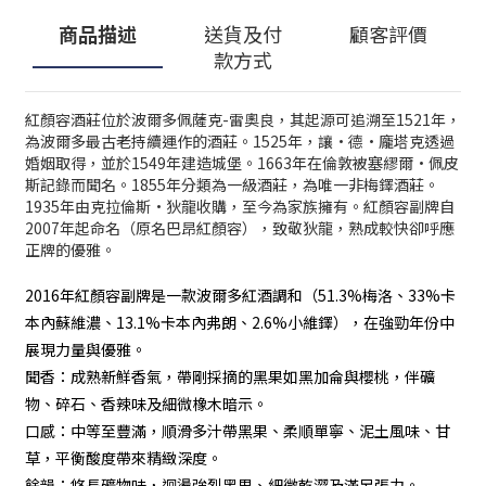
商品描述
送貨及付
顧客評價
款方式
紅顏容酒莊位於波爾多佩薩克-雷奧良，其起源可追溯至1521年，
為波爾多最古老持續運作的酒莊。1525年，讓·德·龐塔克透過
婚姻取得，並於1549年建造城堡。1663年在倫敦被塞繆爾·佩皮
斯記錄而聞名。1855年分類為一級酒莊，為唯一非梅鐸酒莊。
1935年由克拉倫斯·狄龍收購，至今為家族擁有。紅顏容副牌自
2007年起命名（原名巴昂紅顏容），致敬狄龍，熟成較快卻呼應
正牌的優雅。
2016年紅顏容副牌是一款波爾多紅酒調和（51.3%梅洛、33%卡
本內蘇維濃、13.1%卡本內弗朗、2.6%小維鐸），在強勁年份中
展現力量與優雅。
聞香：成熟新鮮香氣，帶剛採摘的黑果如黑加侖與櫻桃，伴礦
物、碎石、香辣味及細微橡木暗示。
口感：中等至豐滿，順滑多汁帶黑果、柔順單寧、泥土風味、甘
草，平衡酸度帶來精緻深度。
餘韻：悠長礦物味，迴盪強烈黑果、細微乾澀及滿足張力。