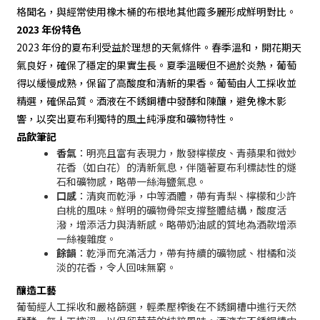
格聞名，與經常使用橡木桶的布根地其他霞多麗形成鮮明對比。
2023 年份特色
2023 年份的夏布利受益於理想的天氣條件。春季溫和，開花期天
氣良好，確保了穩定的果實生長。夏季溫暖但不過於炎熱，葡萄
得以緩慢成熟，保留了高酸度和清新的果香。葡萄由人工採收並
精選，確保品質。酒液在不銹鋼槽中發酵和陳釀，避免橡木影
響，以突出夏布利獨特的風土純淨度和礦物特性。
品飲筆記
香氣
：明亮且富有表現力，散發檸檬皮、青蘋果和微妙
花香（如白花）的清新氣息，伴隨著夏布利標誌性的燧
石和礦物感，略帶一絲海鹽氣息。
口感
：清爽而乾淨，中等酒體，帶有青梨、檸檬和少許
白桃的風味。鮮明的礦物骨架支撐整體結構，酸度活
潑，增添活力與清新感。略帶奶油感的質地為酒款增添
一絲複雜度。
餘韻
：乾淨而充滿活力，帶有持續的礦物感、柑橘和淡
淡的花香，令人回味無窮。
釀造工藝
葡萄經人工採收和嚴格篩選，輕柔壓榨後在不銹鋼槽中進行天然