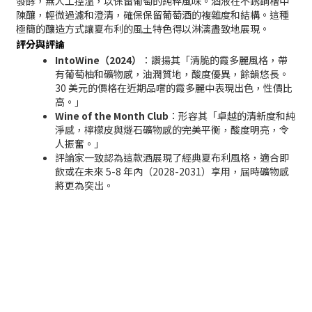
發酵，無人工控溫，以保留葡萄的純粹風味。酒液在不銹鋼槽中
陳釀，輕微過濾和澄清，確保保留葡萄酒的複雜度和結構。這種
極簡的釀造方式讓夏布利的風土特色得以淋漓盡致地展現。
評分與評論
IntoWine（2024）
：讚揚其「清脆的霞多麗風格，帶
有葡萄柚和礦物感，油潤質地，酸度優異，餘韻悠長。
30 美元的價格在近期品嚐的霞多麗中表現出色，性價比
高。」
Wine of the Month Club
：形容其「卓越的清新度和純
淨感，檸檬皮與燧石礦物感的完美平衡，酸度明亮，令
人振奮。」
評論家一致認為這款酒展現了經典夏布利風格，適合即
飲或在未來 5-8 年內（2028-2031）享用，屆時礦物感
將更為突出。
顧客服務