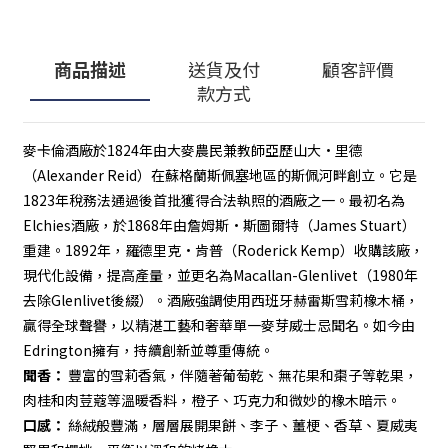
商品描述
送貨及付
顧客評價
款方式
麥卡倫酒廠於1824年由大麥農民兼教師亞歷山大·里德
（Alexander Reid）在蘇格蘭斯佩塞地區的斯佩河畔創立。它是
1823年稅務法通過後首批獲得合法執照的酒廠之一。最初名為
Elchies酒廠，於1868年由詹姆斯·斯圖爾特（James Stuart）
重建。1892年，羅德里克·肯普（Roderick Kemp）收購該廠，
現代化設備，提高產量，並更名為Macallan-Glenlivet（1980年
去除Glenlivet後綴）。酒廠強調使用西班牙赫雷斯雪莉橡木桶，
贏得全球聲譽，以精湛工藝和奢華單一麥芽威士忌聞名。如今由
Edrington擁有，持續創新並尊重傳統。
聞香：
豐富的雪莉香氣，伴隨著葡萄乾、無花果和棗子等乾果，
肉桂和肉荳蔻等溫暖香料，橙子、巧克力和微妙的橡木暗示。
口感：
絲絨般豐滿，層層展開果餅、李子、薑梗、香草、夏威夷