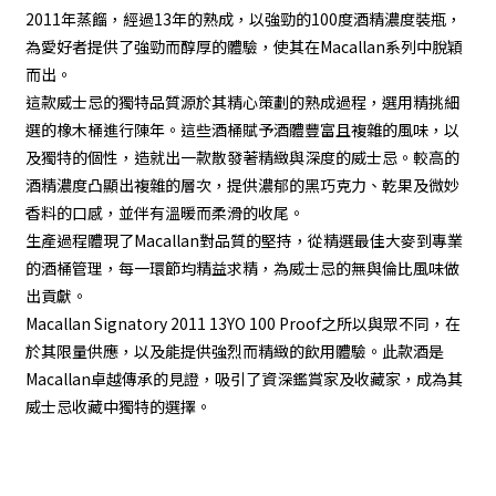
2011年蒸餾，經過13年的熟成，以強勁的100度酒精濃度裝瓶，
為愛好者提供了強勁而醇厚的體驗，使其在Macallan系列中脫穎
而出。
這款威士忌的獨特品質源於其精心策劃的熟成過程，選用精挑細
選的橡木桶進行陳年。這些酒桶賦予酒體豐富且複雜的風味，以
及獨特的個性，造就出一款散發著精緻與深度的威士忌。較高的
酒精濃度凸顯出複雜的層次，提供濃郁的黑巧克力、乾果及微妙
香料的口感，並伴有溫暖而柔滑的收尾。
生產過程體現了Macallan對品質的堅持，從精選最佳大麥到專業
的酒桶管理，每一環節均精益求精，為威士忌的無與倫比風味做
出貢獻。
Macallan Signatory 2011 13YO 100 Proof之所以與眾不同，在
於其限量供應，以及能提供強烈而精緻的飲用體驗。此款酒是
Macallan卓越傳承的見證，吸引了資深鑑賞家及收藏家，成為其
威士忌收藏中獨特的選擇。