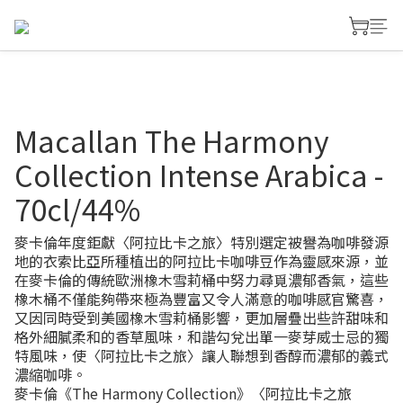
Macallan The Harmony
Collection Intense Arabica -
70cl/44%
麥卡倫年度鉅獻〈阿拉比卡之旅〉特別選定被譽為咖啡發源
地的衣索比亞所種植出的阿拉比卡咖啡豆作為靈感來源，並
在麥卡倫的傳統歐洲橡木雪莉桶中努力尋覓濃郁香氣，這些
橡木桶不僅能夠帶來極為豐富又令人滿意的咖啡感官驚喜，
又因同時受到美國橡木雪莉桶影響，更加層疊出些許甜味和
格外細膩柔和的香草風味，和諧勾兌出單一麥芽威士忌的獨
特風味，使〈阿拉比卡之旅〉讓人聯想到香醇而濃郁的義式
濃縮咖啡。
麥卡倫《The Harmony Collection》〈阿拉比卡之旅 