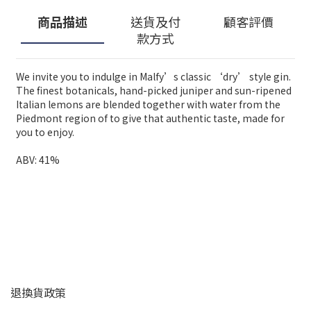
商品描述
送貨及付
顧客評價
款方式
We invite you to indulge in Malfy’s classic ‘dry’ style gin.
The finest botanicals, hand-picked juniper and sun-ripened
Italian lemons are blended together with water from the
Piedmont region of to give that authentic taste, made for
you to enjoy.
ABV: 41%
顧客服務
退換貨政策