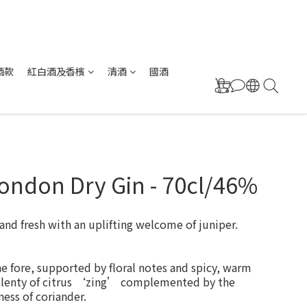
酒款
紅白酒及香檳
清酒
國酒
ondon Dry Gin - 70cl/46%
 and fresh with an uplifting welcome of juniper.
e fore, supported by floral notes and spicy, warm 
lenty of citrus ‘zing’ complemented by the 
ness of coriander.