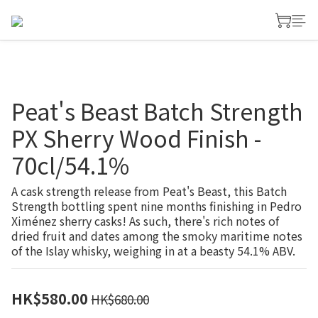
Peat's Beast Batch Strength
PX Sherry Wood Finish -
70cl/54.1%
A cask strength release from Peat's Beast, this Batch 
Strength bottling spent nine months finishing in Pedro 
Ximénez sherry casks! As such, there's rich notes of 
dried fruit and dates among the smoky maritime notes 
of the Islay whisky, weighing in at a beasty 54.1% ABV.
HK$580.00
HK$680.00