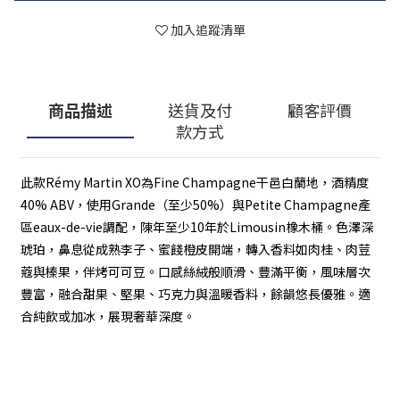
加入追蹤清單
商品描述
送貨及付
顧客評價
款方式
此款Rémy Martin XO為Fine Champagne干邑白蘭地，酒精度
40% ABV，使用Grande（至少50%）與Petite Champagne產
區eaux-de-vie調配，陳年至少10年於Limousin橡木桶。色澤深
琥珀，鼻息從成熟李子、蜜餞橙皮開端，轉入香料如肉桂、肉荳
蔻與榛果，伴烤可可豆。口感絲絨般順滑、豐滿平衡，風味層次
豐富，融合甜果、堅果、巧克力與溫暖香料，餘韻悠長優雅。適
合純飲或加冰，展現奢華深度。