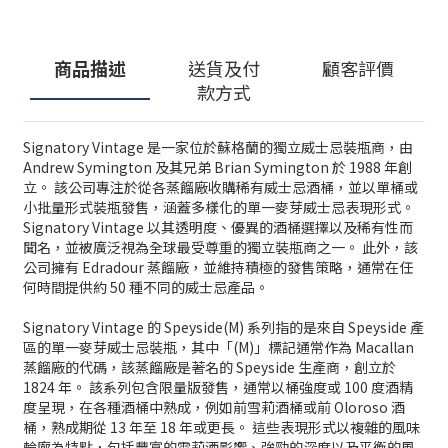
商品描述
送貨及付
顧客評價
款方式
Signatory Vintage 是一家位於蘇格蘭的獨立威士忌裝瓶商，由
Andrew Symington 及其兄弟 Brian Symington 於 1988 年創
立。 該公司專注於從各蒸餾廠收購稀有威士忌酒桶，並以單桶或
小批量形式裝瓶發售，涵蓋多樣化的單一麥芽威士忌表現形式。
Signatory Vintage 以其透明度、優異的酒桶選擇以及稀有性而
聞名，並被廣泛視為全球最受尊重的獨立裝瓶商之一。 此外，該
公司擁有 Edradour 蒸餾廠，並維持積極的發售策略，通常在任
何時間提供約 50 種不同的威士忌產品。
Signatory Vintage 的 Speyside(M) 系列指的是來自 Speyside 產
區的單一麥芽威士忌裝瓶，其中「(M)」標記通常作為 Macallan
蒸餾廠的代碼，該蒸餾廠是著名的 Speyside 生產商，創立於
1824 年。 該系列包含限量版發售，通常以桶強度或 100 度酒精
度呈現，在各種酒桶中熟成，例如前雪莉酒桶或前 Oloroso 酒
桶，熟成期從 13 年至 18 年或更長。 這些表現形式以複雜的風味
輪廓為特點，包括豐富的雪莉酒影響、強勁的深度以及平衡的風