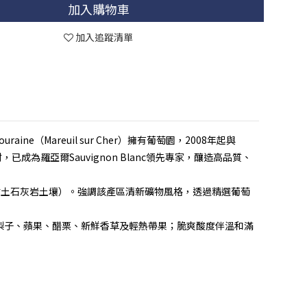
加入購物車
加入追蹤清單
ouraine（Mareuil sur Cher）擁有葡萄園，2008年起與
材，已成為羅亞爾Sauvignon Blanc領先專家，釀造高品質、
（常為燧石、石灰岩或黏土石灰岩土壤）。強調該產區清新礦物風格，透過精選葡萄
梨子、蘋果、醋栗、新鮮香草及輕熱帶果；脆爽酸度伴溫和滿