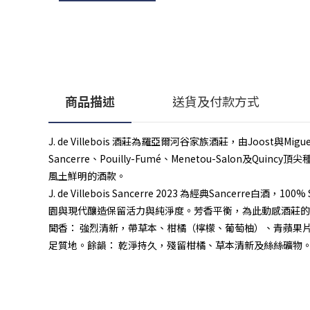
商品描述
送貨及付款方式
J. de Villebois 酒莊為羅亞爾河谷家族酒莊，由Joost與Migue
Sancerre、Pouilly-Fumé、Menetou-Salo
風土鮮明的酒款。
J. de Villebois Sancerre 2023 為經典Sanc
園與現代釀造保留活力與純淨度。芳香平衡，為此動感酒莊的基準
聞香： 強烈清新，帶草本、柑橘（檸檬、葡萄柚）、青蘋果
足質地。餘韻： 乾淨持久，殘留柑橘、草本清新及絲絲礦物