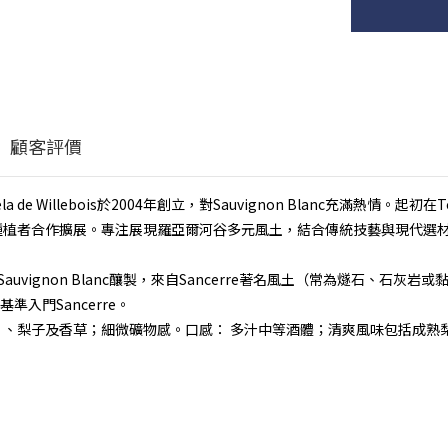
顧客評價
la de Willebois於2004年創立，對Sauvignon Blanc充滿熱情。起初在T
n及Quincy頂尖種植者合作擴展。專注展現羅亞爾河谷多元風土，結合傳統技藝與現代選
erre白酒，100% Sauvignon Blanc釀製，來自Sancerre著名風土
入門Sancerre。
片、梨子及香草；細微礦物感。口感： 多汁中等酒體；清爽風味包括成熟
。