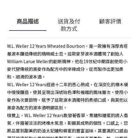
商品描述
送貨及付
顧客評價
款方式
W.L. Weller 12 Years Wheated Bourbon，是一款擁有深厚肯塔
基波本釀造傳統的精緻威士忌。這款麥芽波本酒體現了創始人
William Larue Weller的創新精神，他在19世紀中期首創使用小
麥代替傳統的黑麥作為配方中的辛辣成分，從而製作出更加柔
和、順滑的波本酒。
W.L. Weller 12 Years經過十二年的悉心熟成，在深炭化的橡木桶
中慢慢釀造，使其呈現出深琥珀色澤和複雜的風味層次。使用小
麥作為次要穀物，賦予了這款波本酒獨特的柔順口感，與其他以
黑麥為配方的波本酒明顯區別。
嗅覺上，W.L. Weller 12 Years散發著香草、焦糖和糖蜜的誘人香
氣，伴隨著淡淡的烤橡木氣息，彰顯其成熟的個性。口感上，您
將品嘗到甜美的奶油太妃糖和蜂蜜的豐富滋味，其豐滿的口感由