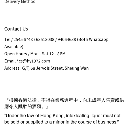
Delivery Method
Contact Us
Tel / 2545 6748 / 63513038 / 94064638 (Both Whatsapp
Available)
Open Hours / Mon - Sat 12 - 8PM
Email / cs@hy1972.com
Address : G/F, 68 Jervois Street, Sheung Wan
『根據香港法律，不得在業務過程中，向未成年人售賣或供
應令人醺醉的酒類。』
“Under the law of Hong Kong, intoxicating liquor must not
be sold or supplied to a minor in the course of business.”