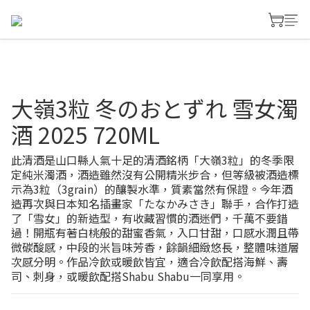
大嶺3粒 冬のおとずれ 雪女濁
酒 2025 720ML
此清酒是山口縣人氣十足的清酒銘柄「大嶺3粒」的冬季限
定純米濁酒，酒造雖然沒有公開精米步合，但等級被酒造標
示為3粒（3grain）的釀製水準，質素當然有保證。今年酒
造再次與日本知名插畫家「たなかみさき」聯手，合作打造
了「雪女」的新造型，有收藏習慣的酒迷們，千萬不要錯
過！開瓶有著白桃般的甜蜜香氣，入口甘甜，口感水潤且帶
微碳酸感，中段的米旨味芳香，餘韻細緻悠長，整體味道層
次感分明。作品冷飲或暖飲皆宜，適合冷飲配搭海鮮、壽
司、刺身，或暖飲配搭Shabu Shabu一同享用。