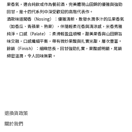
果香氣，適合純飲或作為餐前酒，完美體現山田錦的優雅與強勁
回甘，是十四代系列中深受歡迎的高階代表作。
酒款味道聞香（Nosing）：優雅清新，散發水潤多汁的瓜果香氣
（如香瓜、青蘋果、熟果），伴隨輕柔花香與清涼感，米香秀雅
純淨。口感（Palate）：柔滑輕盈且順暢，甜美果香與山田錦旨
味交融，口感纖細平衡，帶有微妙果酸與扎實米甜，層次豐富。
餘韻（Finish）：細緻悠長，回甘強勁扎實，果酸感明顯，尾韻
綿密溫潤，令人回味無窮。
顧客服務
退換貨政策
關於我們