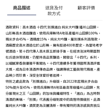
商品描述
送貨及付
顧客評價
款方式
酒款資料：高木酒造 十四代 別撰諸白 純米大吟釀 播州山田錦，
山形縣高木酒造釀造，使用兵庫縣特A地區產播州山田錦100%，
精米步合45%，酒精度15%，純米大吟釀，屬別撰系列高階款。
酒廠歷史高木酒造位於山形縣，擁有超過400年歷史，為當地老字
號酒造。第十四代傳人高木辰五郎接手後，在經濟泡沫時期面對
杜氏退休等挑戰，仍堅持高品質釀造，開發出「十四代」系列，
以細膩果香與優雅平衡聞名。十四代連續多年獲得國際清酒評鑑
大獎，成為日本清酒界傳奇品牌，強調傳統工藝與現代精進，產
品稀少而珍貴，深受全球愛好者追捧。
特別之處此款為「別撰諸白」升級版，自2022年起精米步合由
50%提升至45%，使用兵庫縣特A地區最高等級播州山田錦，充
分展現米之王「山田錦」的旨味與纖細特性。「諸白」為古時對
清酒的美稱，「別撰」代表舊分級制度中的高階特撰級別。此酒
屬純米大吟釀，酒質更為淡麗清新，帶有獨特的清涼感與奔放瓜